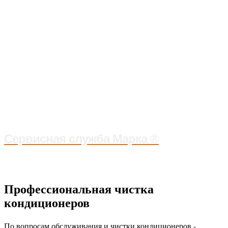
Чистка кондиционеров Киев и
область
Диагностика поломки и ремонт кондиционера -
от 650
Обслуживание, чистка и профилактика
кондиционеров - от 550
Сервисная служба Марка ®
Профессиональная чистка
кондиционеров
По вопросам обслуживания и чистки
-
кондиционеров