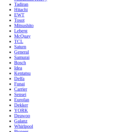
Tadiran
Hitachi
EWT
Tosot
Mitsushito
Leberg
McQuay
TCL
Saturn
General
Samurai
Bosch
Idea
Kentatsu
Delfa
Funai
Carrier
Sensei
Eurofan
Dekker
YORK
Deawoo
Galanz
Whirlpool
Pioneer