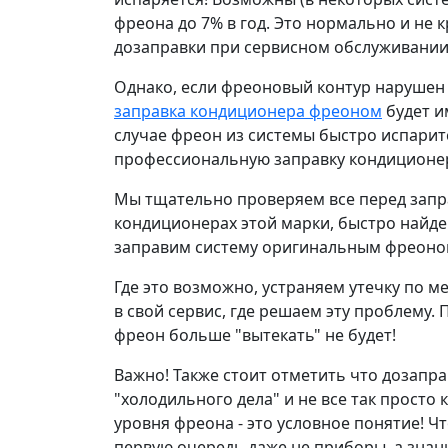
фреона до 7% в год. Это нормально и не 
дозаправки при сервисном обслуживании
Однако, если фреоновый контур нарушен 
заправка кондиционера фреоном
будет и
случае фреон из системы быстро испарит
профессиональную заправку кондиционеро
Мы тщательно проверяем все перед запра
кондиционерах этой марки, быстро найдем
заправим систему оригинальным фреоно
Где это возможно, устраняем утечку по м
в свой сервис, где решаем эту проблему.
фреон больше "вытекать" не будет!
Важно! Также стоит отметить что дозапр
"холодильного дела" и не все так просто
уровня фреона - это условное понятие! Ч
первую очередь даже не приборы, а знан