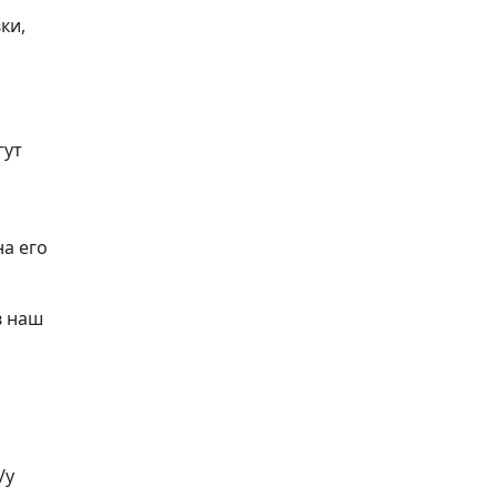
ки,
гут
й
а его
в наш
/у