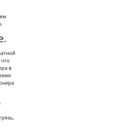
аем
ы.
е.
натной
 что
ера в
ремя
ионера
а
грязь,