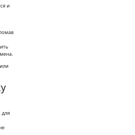
ся и
сломав
вить
амена.
 или
ку
 для
не