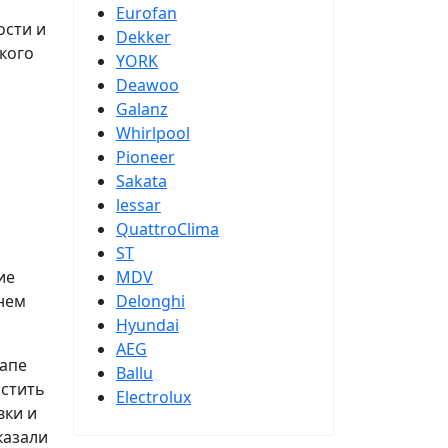
Eurofan
ости и
Dekker
кого
YORK
Deawoo
Galanz
Whirlpool
Pioneer
Sakata
lessar
QuattroClima
ST
ие
MDV
ннем
Delonghi
Hyundai
AEG
тапе
Ballu
истить
Electrolux
вки и
казали