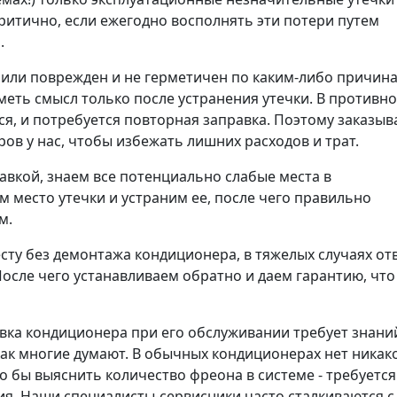
критично, если ежегодно восполнять эти потери путем
.
или поврежден и не герметичен по каким-либо причина
меть смысл только после устранения утечки. В противн
ся, и потребуется повторная заправка. Поэтому заказыв
в у нас, чтобы избежать лишних расходов и трат.
вкой, знаем все потенциально слабые места в
 место утечки и устраним ее, после чего правильно
м.
есту без демонтажа кондиционера, в тяжелых случаях о
 После чего устанавливаем обратно и даем гарантию, что
авка кондиционера при его обслуживании требует знани
 как многие думают. В обычных кондиционерах нет никак
то бы выяснить количество фреона в системе - требуется
ия. Наши специалисты-сервисники часто сталкиваются с