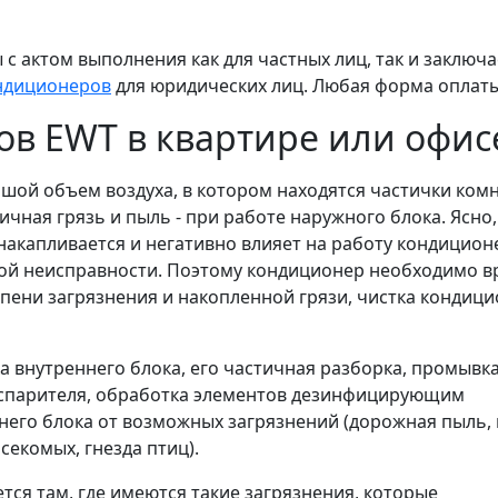
с актом выполнения как для частных лиц, так и заключ
ндиционеров
для юридических лиц. Любая форма оплат
в EWT в квартире или офис
шой объем воздуха, в котором находятся частички ком
ичная грязь и пыль - при работе наружного блока. Ясно,
, накапливается и негативно влияет на работу кондицион
ной неисправности. Поэтому кондиционер необходимо в
епени загрязнения и накопленной грязи, чистка кондиц
а внутреннего блока, его частичная разборка, промывк
испарителя, обработка элементов дезинфицирующим
его блока от возможных загрязнений (дорожная пыль, 
асекомых, гнезда птиц).
тся там, где имеются такие загрязнения, которые