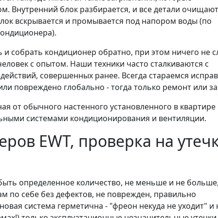
. Внутренний блок разбирается, и все детали очищают
лок вскрывается и промывается под напором воды (по
ондиционера).
ь и собрать кондиционер обратно, при этом ничего не 
человек с опытом. Наши техники часто сталкиваются с
действий, совершенных ранее. Всегда стараемся испра
или повреждено глобально - тогда только ремонт или з
ая от обычного настенного установленного в квартире
льными системами кондиционирования и вентиляции.
ров EWT, проверка на утеч
ыть определенное количество, не меньше и не больше,
м по себе без дефектов, не поврежден, правильно
новая система герметична - "фреон некуда не уходит" и 
емах!) только эксплуатационные незначительные утечки