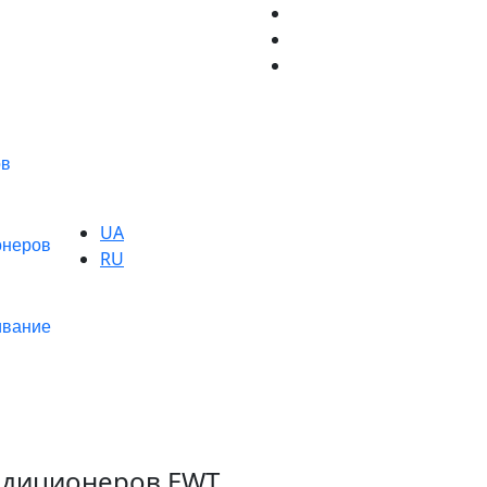
ов
UA
онеров
RU
ивание
ндиционеров EWT