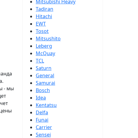
Mitsubishi Heavy
Tadiran
Hitachi
EWT
Tosot
Mitsushito
Leberg
McQuay
TCL
Saturn
манда
General
а.
Samurai
ы - мы
Bosch
дет
Idea
счет
Kentatsu
 цены
Delfa
Funai
Carrier
Sensei