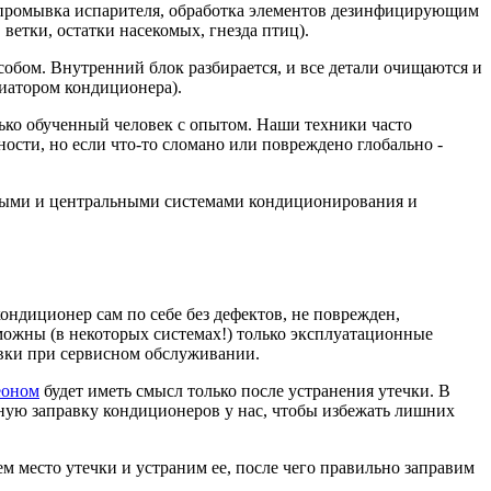
в, промывка испарителя, обработка элементов дезинфицирующим
ветки, остатки насекомых, гнезда птиц).
собом. Внутренний блок разбирается, и все детали очищаются и
иатором кондиционера).
лько обученный человек с опытом. Наши техники часто
ости, но если что-то сломано или повреждено глобально -
ьными и центральными системами кондиционирования и
ондиционер сам по себе без дефектов, не поврежден,
зможны (в некоторых системах!) только эксплуатационные
равки при сервисном обслуживании.
еоном
будет иметь смысл только после устранения утечки. В
ьную заправку кондиционеров у нас, чтобы избежать лишних
м место утечки и устраним ее, после чего правильно заправим