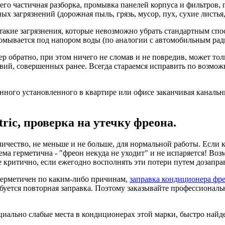
, его частичная разборка, промывка панелей корпуса и фильтро
 загрязнений (дорожная пыль, грязь, мусор, пух, сухие листья, 
 такие загрязнения, которые невозможно убрать стандартным спо
омывается под напором воды (по аналогии с автомобильным рад
ер обратно, при этом ничего не сломав и не повредив, может то
ий, совершенных ранее. Всегда стараемся исправить по возможн
нного установленного в квартире или офисе заканчивая канал
tric, проверка на утечку фреона.
чество, не меньше и не больше, для нормальной работы. Если к
ема герметична - "фреон некуда не уходит" и не испаряется! Во
не критично, если ежегодно восполнять эти потери путем дозап
герметичен по каким-либо причинам,
заправка кондиционера фр
ебуется повторная заправка. Поэтому заказывайте профессионал
циально слабые места в кондиционерах этой марки, быстро найде