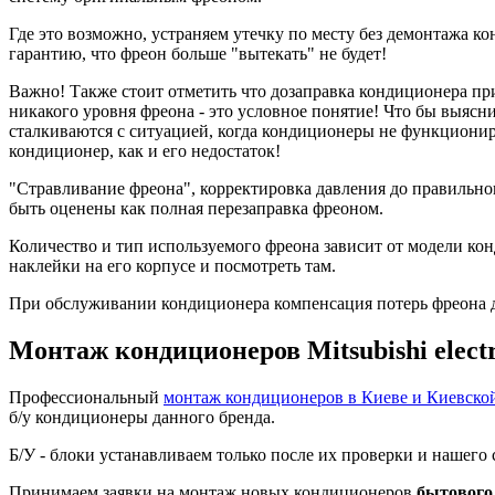
Где это возможно, устраняем утечку по месту без демонтажа ко
гарантию, что фреон больше "вытекать" не будет!
Важно! Также стоит отметить что дозаправка кондиционера при
никакого уровня фреона - это условное понятие! Что бы выясни
сталкиваются с ситуацией, когда кондиционеры не функционир
кондиционер, как и его недостаток!
"Стравливание фреона", корректировка давления до правильно
быть оценены как полная перезаправка фреоном.
Количество и тип используемого фреона зависит от модели к
наклейки на его корпусе и посмотреть там.
При обслуживании кондиционера компенсация потерь фреона до 
Монтаж кондиционеров Mitsubishi electri
Профессиональный
монтаж кондиционеров в Киеве и Киевско
б/у кондиционеры данного бренда.
Б/У - блоки устанавливаем только после их проверки и нашег
Принимаем заявки на монтаж новых кондиционеров
бытового