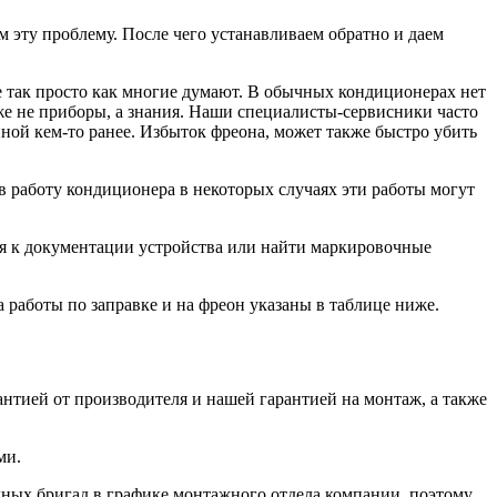
м эту проблему. После чего устанавливаем обратно и даем
е так просто как многие думают. В обычных кондиционерах нет
аже не приборы, а знания. Наши специалисты-сервисники часто
ной кем-то ранее. Избыток фреона, может
также быстро
убить
 работу кондиционера в некоторых случаях эти работы могут
ся к документации устройства или найти маркировочные
 работы по заправке и на фреон указаны в таблице ниже.
антией от производителя и нашей гарантией на монтаж, а также
ми.
дных бригад в графике монтажного отдела компании, поэтому