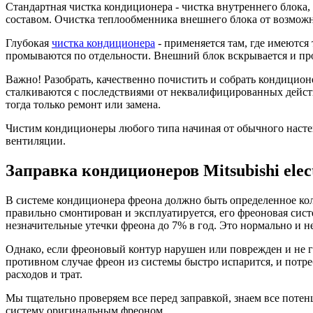
Стандартная чистка кондиционера - чистка внутреннего блока
составом. Очистка теплообменника внешнего блока от возможных
Глубокая
чистка кондиционера
- применяется там, где имеются
промываются по отдельности. Внешний блок вскрывается и пр
Важно! Разобрать, качественно почистить и собрать кондицион
сталкиваются с последствиями от неквалифицированных действ
тогда только ремонт или замена.
Чистим кондиционеры любого типа начиная от обычного насте
вентиляции.
Заправка кондиционеров Mitsubishi elec
В системе кондиционера фреона должно быть определенное коли
правильно смонтирован и эксплуатируется, его фреоновая сист
незначительные утечки фреона до 7% в год. Это нормально и 
Однако, если фреоновый контур нарушен или поврежден и не 
противном случае фреон из системы быстро испарится, и потр
расходов и трат.
Мы тщательно проверяем все перед заправкой, знаем все потен
систему оригинальным фреоном.