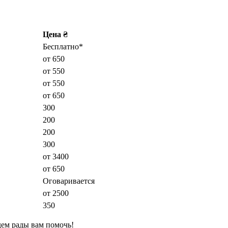
Цена ₴
Бесплатно*
от 650
от 550
от 550
от 650
300
200
200
300
от 3400
от 650
Оговаривается
от 2500
350
дем рады вам помочь!