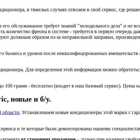
ндиционера, в тяжелых случаях отвозим в свой сервис, где решае
 его обслуживании требует знаний "холодильного дела" и не вс
ть количество фреона в системе - требуется в первую очередь д
уют должным образом из-за неправильной заправки, произведен
го баланса и уровня после неквалифицированных вмешательств в
ондиционера. Для определения этой информации можно обратить
100 грамм - бесплатно (входит в наш базовый сервис). Цены на
c, новые и б/у.
й области
. Устанавливаем новые кондиционеры этой марки с гар
о сервиса и те которые были демонтированы нашими специалиста
сегмента
от сторонних продавцов
- только при наличии свобо