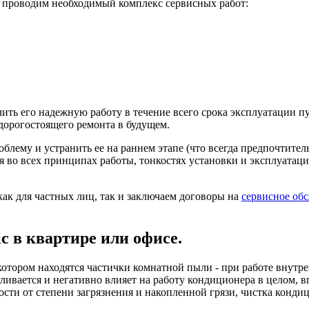
ам проводим необходимый комплекс сервисных работ:
ить его надежную работу в течение всего срока эксплуатации п
 дорогостоящего ремонта в будущем.
ему и устранить ее на раннем этапе (что всегда предпочтител
тся во всех принципах работы, тонкостях установки и эксплуата
ак для частных лиц, так и заключаем договоры на
сервисное об
ic в квартире или офисе.
котором находятся частички комнатной пыли - при работе внутре
капливается и негативно влияет на работу кондиционера в целом,
сти от степени загрязнения и накопленной грязи, чистка конди