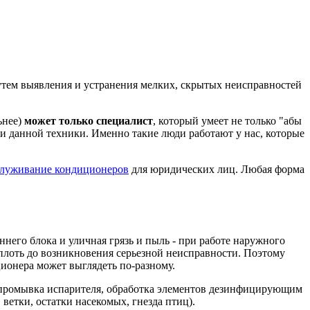
утем выявления и устранения мелких, скрытых неисправностей
ьнее)
может только специалист
, который умеет не только "абы
ции данной техники. Именно такие люди работают у нас, которые
служивание кондиционеров
для юридических лиц. Любая форма
ннего блока и уличная грязь и пыль - при работе наружного
 вплоть до возникновения серьезной неисправности. Поэтому
ционера может выглядеть по-разному.
в, промывка испарителя, обработка элементов дезинфицирующим
ветки, остатки насекомых, гнезда птиц).