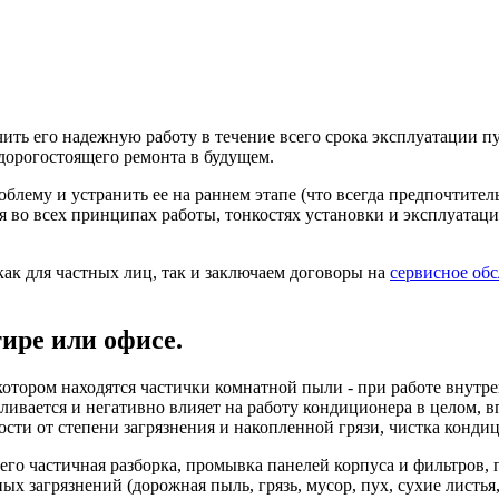
ить его надежную работу в течение всего срока эксплуатации п
 дорогостоящего ремонта в будущем.
ему и устранить ее на раннем этапе (что всегда предпочтител
тся во всех принципах работы, тонкостях установки и эксплуата
ак для частных лиц, так и заключаем договоры на
сервисное об
ире или офисе.
котором находятся частички комнатной пыли - при работе внутре
капливается и негативно влияет на работу кондиционера в целом,
сти от степени загрязнения и накопленной грязи, чистка конди
, его частичная разборка, промывка панелей корпуса и фильтро
 загрязнений (дорожная пыль, грязь, мусор, пух, сухие листья, 