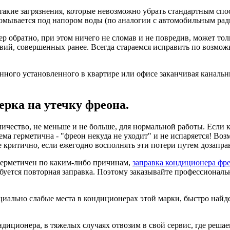
 такие загрязнения, которые невозможно убрать стандартным спо
омывается под напором воды (по аналогии с автомобильным рад
ер обратно, при этом ничего не сломав и не повредив, может то
ий, совершенных ранее. Всегда стараемся исправить по возможн
нного установленного в квартире или офисе заканчивая канал
ерка на утечку фреона.
чество, не меньше и не больше, для нормальной работы. Если к
ема герметична - "фреон некуда не уходит" и не испаряется! Во
не критично, если ежегодно восполнять эти потери путем дозап
герметичен по каким-либо причинам,
заправка кондиционера фр
ебуется повторная заправка. Поэтому заказывайте профессионал
циально слабые места в кондиционерах этой марки, быстро найде
ндиционера, в тяжелых случаях отвозим в свой сервис, где решае