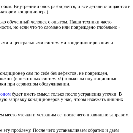
собом. Внутренний блок разбирается, и все детали очищаются и
иатором кондиционера).
лько обученный человек с опытом. Наши техники часто
ости, но если что-то сломано или повреждено глобально -
ьными и центральными системами кондиционирования и
ондиционер сам по себе без дефектов, не поврежден,
зможны (в некоторых системах!) только эксплуатационные
равки при сервисном обслуживании.
еоном
будет иметь смысл только после устранения утечки. В
ьную заправку кондиционеров у нас, чтобы избежать лишних
м место утечки и устраним ее, после чего правильно заправим
м эту проблему. После чего устанавливаем обратно и даем