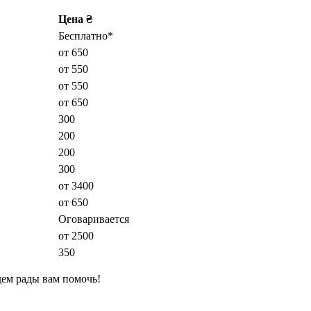
Цена ₴
Бесплатно*
от 650
от 550
от 550
от 650
300
200
200
300
от 3400
от 650
Оговаривается
от 2500
350
дем рады вам помочь!