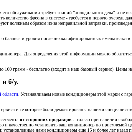
 его обслуживании требует знаний "холодильного дела" и не вс
ть количество фреона в системе - требуется в первую очередь д
уют должным образом из-за неправильной заправки, произведен
го баланса и уровня после неквалифицированных вмешательств в
ондиционера. Для определения этой информации можно обратить
100 грамм - бесплатно (входит в наш базовый сервис). Цены на
и б/у.
й области
. Устанавливаем новые кондиционеры этой марки с гар
о сервиса и те которые были демонтированы нашими специалиста
сегмента
от сторонних продавцов
- только при наличии свобо
ро и качественно установить ваш кондиционер по приемлемой ц
кт, установленные нами кондиционеры еще 15 и более лет назад п