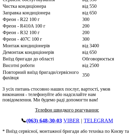
Чистка кондиціонера
від 550
Заправка кондиціонера
від 650
Фреон - R22 100 г
300
Фреон - R410A 100 г
200
Фреон - R32 100 г
200
Фреон - 407С 100 г
300
Монтаж кондиціонерів
від 3400
Демонтаж кондиціонерів
від 650
Виїзд бригади до області
Обговорюється
Висотні роботи
від 2500
Повторний виїзд бригади/сервісного
350
фахівця
З усіх питань стосовно наших послуг, вартості, умов
виконання - телефонуйте або надсилайте нам
повідомлення. Ми будемо раді допомогти вам!
Телефон швидкого реагування:
📞
(063) 648-30-03
VIBER
|
TELEGRAM
* Виїзд сервісної, монтажної бригади або техніка по Києву та