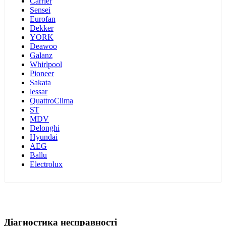
Carrier
Sensei
Eurofan
Dekker
YORK
Deawoo
Galanz
Whirlpool
Pioneer
Sakata
lessar
QuattroClima
ST
MDV
Delonghi
Hyundai
AEG
Ballu
Electrolux
Діагностика несправності