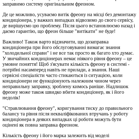
заправимо систему оригінальним фреоном.
Де це можливо, усуваємо витік фреону на місці без демонтажу
кондиціонера, у важких випадках відвозимо до свого сервісу,
де вирішуємо цю проблему. Після цього встановлюємо назад і
даємо гарантію, що фреон більше "витікати" не буде!
Важливо! Також варто відзначити, що дозаправка
кондиціонера при його обслуговуванні вимагає знання
"холодильної справи" і не все так просто як багато хто думає.
У звичайних кондиціонерах немає ніякого рівня фреону – це
умовне поняття! Щоб з'ясувати кількість фреону в системі -
потрібні насамперед навіть не прилади, а знання. Наші
сервісні спеціалісти часто стикаються із ситуацією, коли
кондиціонери не функціонують належним чином через
неправильну заправку, зроблену кимось раніше. Надлишок
фреону може також швидко вбити кондиціонер, як і його
недолік!
"Стравлювання фреону", коригування тиску до правильного
балансу та рівня після некваліфікованих втручань у роботу
кондиціонера в деяких випадках ці роботи можуть бути
оцінені як повна заправка фреоном.
Кількість фреону і його марка залежить від моделі