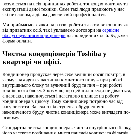
розуміється на всіх принципах роботи, тонкощах монтажу та
експлуатації даної техніки. Саме такі люди працюють у нас,
які не словом, а ділом довели свій професіоналізм.
Ми приймаємо заявки на разові роботи з актом виконання як
від приватних осіб, так і укладаємо договори на
сервісне
обслуговування кондиціонерів
для юридичних осіб. Будь-яка
форма оплати.
Чистка кондиціонерів Toshiba у
квартирі чи офісі.
Кондиціонер пропускає через себе великий обсяг повітря, в
якому знаходяться частинки кімнатного пилу – при роботі
внутрішнього блоку та вуличний бруд та пил – при роботі
зовнішнього блоку. Зрозуміло, що цей пил нікуди не дівається,
а навпаки, накопичується і негативно впливає на роботу
кондиціонера в цілому. Тому кондиціонер потрібно час від
часу чистити. Залежно від ступеня забруднення та
накопиченого бруду, чистка кондиціонера може виглядати по-
різному.
Стандартна чистка кондиціонера - чистка внутрішнього блоку,
його часткове розбирання, миття панелей корпусу та фільтрів,