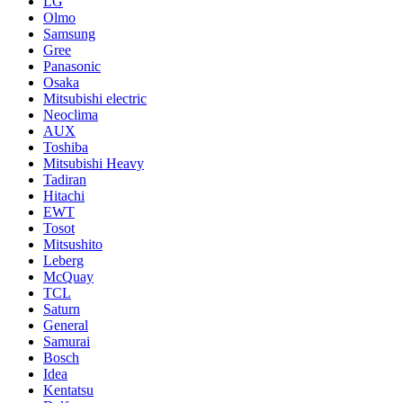
LG
Olmo
Samsung
Gree
Panasonic
Osaka
Mitsubishi electric
Neoclima
AUX
Toshiba
Mitsubishi Heavy
Tadiran
Hitachi
EWT
Tosot
Mitsushito
Leberg
McQuay
TCL
Saturn
General
Samurai
Bosch
Idea
Kentatsu