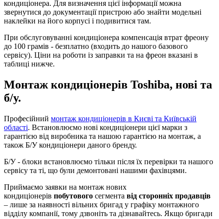
кондиціонера. Для визначення цієї інформації можна
звернутися до документації пристрою або знайти модельні
наклейки на його корпусі і подивитися там.
При обслуговуванні кондиціонера компенсація втрат фреону
до 100 грамів - безплатно (входить до нашого базового
сервісу). Ціни на роботи із заправки та на фреон вказані в
таблиці нижче.
Монтаж кондиціонерів Toshiba, нові та
б/у.
Професійний
монтаж кондиціонерів в Києві та Київській
області
. Встановлюємо нові кондиціонери цієї марки з
гарантією від виробника та нашою гарантією на монтаж, а
також Б/У кондиціонери даного бренду.
Б/У - блоки встановлюємо тільки після їх перевірки та нашого
сервісу та ті, що були демонтовані нашими фахівцями.
Приймаємо заявки на монтаж нових
кондиціонерів
побутового
сегмента
від сторонніх продавців
– лише за наявності вільних бригад у графіку монтажного
відділу компанії, тому дзвоніть та дізнавайтесь. Якщо бригади