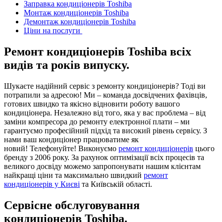
Заправка кондиціонерів Toshiba
Монтаж кондиціонерів Toshiba
Демонтаж кондиціонерів Toshiba
Ціни на послуги
Ремонт кондиціонерів Toshiba всіх
видів та років випуску.
Шукаєте надійний сервіс з ремонту кондиціонерів? Тоді ви
потрапили за адресою! Ми – команда досвідчених фахівців,
готових швидко та якісно відновити роботу вашого
кондиціонера. Незалежно від того, яка у вас проблема – від
заміни компресора до ремонту електронної плати – ми
гарантуємо професійний підхід та високий рівень сервісу. З
нами ваш кондиціонер працюватиме як
новий! Телефонуйте! Виконуємо
ремонт кондиціонерів
цього
бренду з 2006 року. За рахунок оптимізації всіх процесів та
великого досвіду можемо запропонувати нашим клієнтам
найкращі ціни та максимально швидкий
ремонт
кондиціонерів у Києві
та Київській області.
Сервісне обслуговування
кондиціонерів Toshiba.