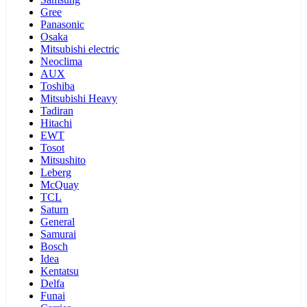
Gree
Panasonic
Osaka
Mitsubishi electric
Neoclima
AUX
Toshiba
Mitsubishi Heavy
Tadiran
Hitachi
EWT
Tosot
Mitsushito
Leberg
McQuay
TCL
Saturn
General
Samurai
Bosch
Idea
Kentatsu
Delfa
Funai