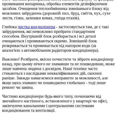
промивання випарника, обробка елементів дезінфікуючим
засобом. Очищення теплообмінника зовнішнього блоку від
можливих забруднень (дорожній пил, бруд, сміття, пух, сухе
листя, гілки, залишки комах, гнізда птахів).
Глибока
чистка
кондиціонера
- застосовується там, де є такі
забруднення, які неможливо прибрати стандартним
способом. Внутрішній блок розбирається і всі деталі
очищаються і промиваються окремо. Зовнішній блок
розкривається та промивається під напором води (за
аналогією з автомобільним радіатором кондиціонера).
Важливо! Розібрати, якісно почистити та зібрати кондиціонер
назад, при цьому нічого не зламавши та не пошкодивши, може
лише навчена людина з досвідом. Наші техніки часто
стикаються з наслідками некваліфікованих дій, скоєних
раніше. Завжди намагаємося виправити за можливості, але
якщо щось зламано чи пошкоджено глобально - тоді лише
ремонт чи заміна.
Чистимо кондиціонери будь-якого типу, починаючи від
звичайного настінного, встановленого у квартирі чи офісі,
закінчуючи канальними і центральними системами
кондиціювання та вентиляції.