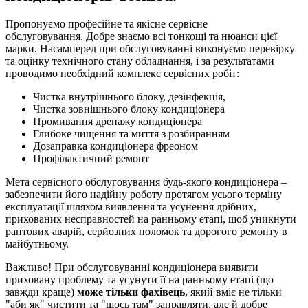
Пропонуємо професійне та якісне сервісне
обслуговування. Добре знаємо всі тонкощі та нюанси цієї
марки. Насамперед при обслуговуванні виконуємо перевірку
та оцінку технічного стану обладнання, і за результатами
проводимо необхідний комплекс сервісних робіт:
Чистка внутрішнього блоку, дезінфекція,
Чистка зовнішнього блоку кондиціонера
Промивання дренажу кондиціонера
Глибоке чищення та миття з розбиранням
Дозаправка кондиціонера фреоном
Профілактичний ремонт
Мета сервісного обслуговування будь-якого кондиціонера –
забезпечити його надійну роботу протягом усього терміну
експлуатації шляхом виявлення та усунення дрібних,
прихованих несправностей на ранньому етапі, щоб уникнути
раптових аварій, серйозних поломок та дорогого ремонту в
майбутньому.
Важливо! При обслуговуванні кондиціонера виявити
приховану проблему та усунути її на ранньому етапі (що
завжди краще)
може тільки фахівець
, який вміє не тільки
"аби як" чистити та "щось там" заправляти, але й добре