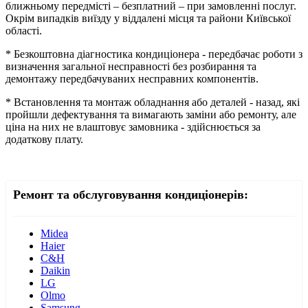
ближньому передмісті – безплатний – при замовленні послуг.
Окрім випадків виїзду у віддалені місця та райони Київської
області.
* Безкоштовна діагностика кондиціонера - передбачає роботи з
визначення загальної несправності без розбирання та
демонтажу передбачуваних несправних компонентів.
* Встановлення та монтаж обладнання або деталей - назад, які
пройшли дефектування та вимагають заміни або ремонту, але
ціна на них не влаштовує замовника - здійснюється за
додаткову плату.
Ремонт та обслуговування кондиціонерів:
Midea
Haier
С&H
Daikin
LG
Olmo
Samsung