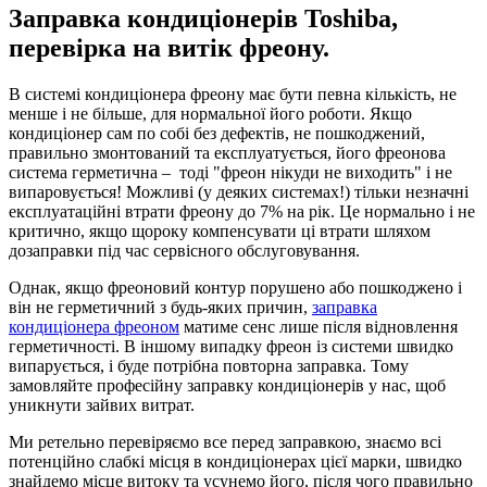
Заправка кондиціонерів Toshiba,
перевірка на витік фреону.
В системі кондиціонера фреону має бути певна кількість, не
менше і не більше, для нормальної його роботи. Якщо
кондиціонер сам по собі без дефектів, не пошкоджений,
правильно змонтований та експлуатується, його фреонова
система герметична – тоді "фреон нікуди не виходить" і не
випаровується! Можливі (у деяких системах!) тільки незначні
експлуатаційні втрати фреону до 7% на рік. Це нормально і не
критично, якщо щороку компенсувати ці втрати шляхом
дозаправки під час сервісного обслуговування.
Однак, якщо фреоновий контур порушено або пошкоджено і
він не герметичний з будь-яких причин,
заправка
кондиціонера фреоном
матиме сенс лише після відновлення
герметичності. В іншому випадку фреон із системи швидко
випарується, і буде потрібна повторна заправка. Тому
замовляйте професійну заправку кондиціонерів у нас, щоб
уникнути зайвих витрат.
Ми ретельно перевіряємо все перед заправкою, знаємо всі
потенційно слабкі місця в кондиціонерах цієї марки, швидко
знайдемо місце витоку та усунемо його, після чого правильно