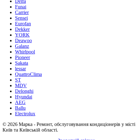
Delfa
Funai
Carrier
Sensei
Eurofan
Dekker
YORK
Deawoo
Galanz
Whirlpool
Pioneer
Sakata
lessar
QuattroClima
ST
MDV
Delonghi
Hyundai
AEG
Ballu
Electrolux
© 2026 Марка - Ремонт, обслуговування кондиціонерів у місті
Київ та Київській області.