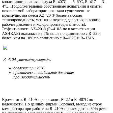
кондиционирования воздуха R–407C — 5–6°С, R–417 — 3–
4°С. Продолжительные собственные испытания и опыты
независимой лаборатории показали существенные
преимущества смеси AZ–20 ® (более высокая
теплопроводность, меньший перепад давления, высокие
рабочее давление и холодопроизводительность).
Эффективность AZ–20 ® (R–410A по классификации
ASHRAE) оказалась на 5% выше по сравнению с R–22 и
более, чем на 10% по сравнению с R–407C и R–134А.
R–410A утечка/перезарядка
давление при 25°С
практически стабильное давление/
производительность
Кроме того, R–410A превосходит R–22 и R–407C по
надежности. По данным фирмы Copeland, выход из строя
компрессора при работе на R–410A происходит на 30% реже