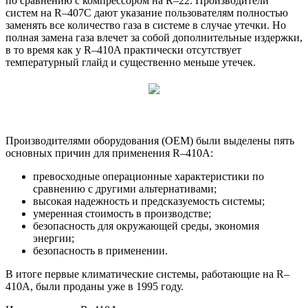
по сравнению с компрессором на R–22. Производители
систем на R–407C дают указание пользователям полностью
заменять все количество газа в системе в случае утечки. Но
полная замена газа влечет за собой дополнительные издержки,
в то время как у R–410A практически отсутствует
температурный глайд и существенно меньше утечек.
Производителями оборудования (OEM) были выделены пять
основных причин для применения R–410A:
превосходные операционные характеристики по
сравнению с другими альтернативами;
высокая надежность и предсказуемость системы;
умеренная стоимость в производстве;
безопасность для окружающей среды, экономия
энергии;
безопасность в применении.
В итоге первые климатические системы, работающие на R–
410A, были проданы уже в 1995 году.