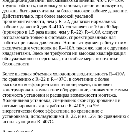
кондиционировании, высказываются мнения, что с R–410А
трудно работать, поскольку установки, где он используется,
должны быть рассчитаны на более высокое рабочее давление.
Действительно, при более высокой удельной
производительности, чем у R–22, диапазон нормальных
рабочих давлений для R–410А составляет от 10 до 30 бар
(примерно в 1,5 раза выше, чем у R–22). R–410А следует
использовать только в системах, спроектированных для
работы при таких давлениях. Это не затрудняет работу с ним:
эксплуатация установок на R–410А такая же, как и с другими
хладагентами. Здесь не требуются ни высокая квалификация
обслуживающего персонала, ни особые меры по технике
безопасности.
Более высокая объемная холодопроизводительность R–410А
по сравнению с R–22 и R–407C, в сочетании с более
высокими коэффициентами теплопередачи, позволяет
конструировать компактное оборудование, снижая тем самым
стоимость установки и расширяя возможности монтажа.
Холодильная установка, специально сконструированная и
оптимизированная для работы с R–410А, на 5%
энергетически более эффективна по сравнению с
установками, использующими R–22, и на 12% по сравнению с
использующими R–407С.
А что дальше?