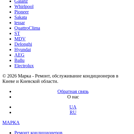
Galanz
Whirlpool
Pioneer
Sakata
lessar
QuattroClima
ST
MDV
Delonghi
Hyundai
AEG
Ballu
Electrolux
© 2026 Марка - Ремонт, обслуживание кондиционеров в
Киеве и Киевской области.
Обратная связь
О нас
UA
RU
МАРКА
Ремонт кондиционеров