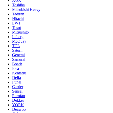
AUX
Toshiba
Mitsubishi Heavy
Tadiran
Hitachi
EWT
Tosot
Mitsushito
Leberg
McQuay
TCL
Saturn
General
Samurai
Bosch
Idea
Kentatsu
Delfa
Funai
Carrier
Sensei
Eurofan
Dekker
YORK
Deawoo