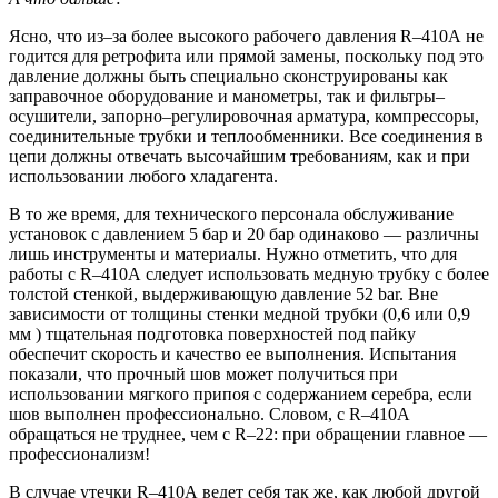
Ясно, что из–за более высокого рабочего давления R–410А не
годится для ретрофита или прямой замены, поскольку под это
давление должны быть специально сконструированы как
заправочное оборудование и манометры, так и фильтры–
осушители, запорно–регулировочная арматура, компрессоры,
соединительные трубки и теплообменники. Все соединения в
цепи должны отвечать высочайшим требованиям, как и при
использовании любого хладагента.
В то же время, для технического персонала обслуживание
установок с давлением 5 бар и 20 бар одинаково — различны
лишь инструменты и материалы. Нужно отметить, что для
работы с R–410А следует использовать медную трубку с более
толстой стенкой, выдерживающую давление 52 bar. Вне
зависимости от толщины стенки медной трубки (0,6 или 0,9
мм ) тщательная подготовка поверхностей под пайку
обеспечит скорость и качество ее выполнения. Испытания
показали, что прочный шов может получиться при
использовании мягкого припоя с содержанием серебра, если
шов выполнен профессионально. Словом, с R–410A
обращаться не труднее, чем с R–22: при обращении главное —
профессионализм!
В случае утечки R–410А ведет себя так же, как любой другой