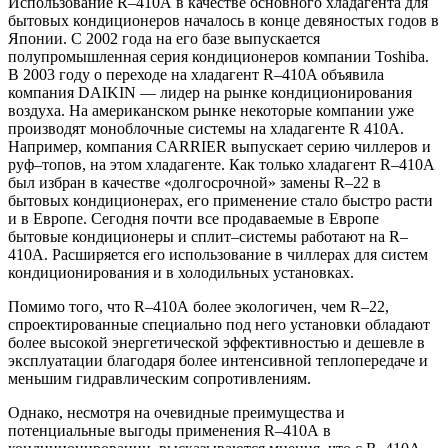
Использование R–410А в качестве основного хладагента для
бытовых кондиционеров началось в конце девяностых годов в
Японии. С 2002 года на его базе выпускается
полупромышленная серия кондиционеров компании Toshiba.
В 2003 году о переходе на хладагент R–410A объявила
компания DAIKIN — лидер на рынке кондиционирования
воздуха. На американском рынке некоторые компании уже
производят моноблочные системы на хладагенте R 410A.
Например, компания CARRIER выпускает серию чиллеров и
руф–топов, на этом хладагенте. Как только хладагент R–410А
был избран в качестве «долгосрочной» замены R–22 в
бытовых кондиционерах, его применение стало быстро расти
и в Европе. Сегодня почти все продаваемые в Европе
бытовые кондиционеры и сплит–системы работают на R–
410А. Расширяется его использование в чиллерах для систем
кондиционирования и в холодильных установках.
Помимо того, что R–410А более экологичен, чем R–22,
спроектированные специально под него установки обладают
более высокой энергетической эффективностью и дешевле в
эксплуатации благодаря более интенсивной теплопередаче и
меньшим гидравлическим сопротивлениям.
Однако, несмотря на очевидные преимущества и
потенциальные выгоды применения R–410А в