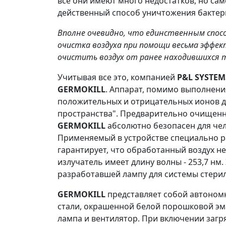
все они имеют много недостатков, но са
действенный способ уничтожения бактери
Вполне очевидно, что единственным спос
очистка воздуха при помощи весьма эффе
очистить воздух от ранее находившихся т
Учитывая все это, компанией
P&L SYSTEM
GERMOKILL
. Аппарат, помимо выполнени
положительных и отрицательных ионов дл
пространства". Предварительно очищенн
GERMOKILL
абсолютно безопасен для че
Применяемый в устройстве специально р
гарантирует, что обработанный воздух н
излучатель имеет длину волны - 253,7 нм
разработавшей лампу для системы стерил
GERMOKILL
представляет собой автоном
стали, окрашенной белой порошковой эм
лампа и вентилятор. При включении загр