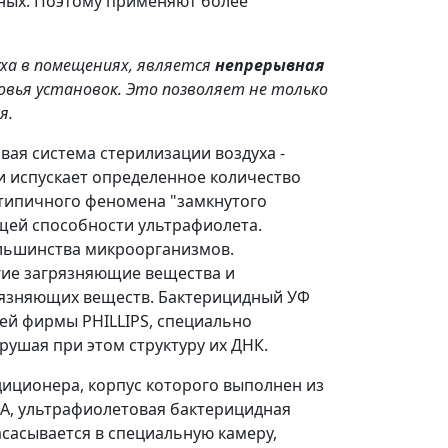
тных. Поэтому применяют более
ха в помещениях, является
непрерывная
овья установок. Это позволяет не только
я.
вая система стерилизации воздуха -
и испускает определенное количество
 типичного феномена "замкнутого
щей способности ультрафиолета.
ольшинства микроорганизмов.
гие загрязняющие вещества и
грязняющих веществ. Бактерицидный УФ
лей фирмы PHILLIPS, специально
ушая при этом структуру их ДНК.
иционера, корпус которого выполнен из
A, ультрафиолетовая бактерицидная
сасывается в специальную камеру,