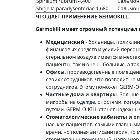
Spirillum rubrum 4,400
Сальмоне
Shigella paradysenteriae 1,680
Сальмоне
ЧТО ДАЕТ ПРИМЕНЕНИЕ GERMOKILL.
Germokill имеет огромный потенциал в
Медицинский
- больницы, поликлин
финансовых средств и усилий персо
стерильном воздухе имеется в места
пациенты, так и очень больные, а та
Офисы
, производственные помещени
своих сотрудников, что позволит не
сотрудников. Этому поможет GERM-O-K
Частные дома и квартиры
. Больше
микробы на одежде, с гостями, котор
путями. GERM-O-KILL станет надежн
Стоматологические кабинеты и о
нас, как пациентов, самыми главным
врачи, но полная антисанитария, то
стерилизации помещений, например т