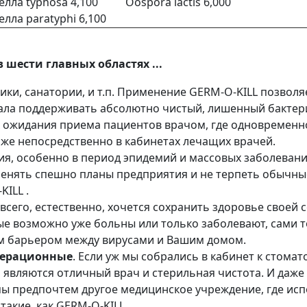
лла typhosa 4,100
Oospora lactis 6,000
лла paratyphi 6,100
 шести главных областях ...
ики, санатории, и т.п. Применение GERM-O-KILL позволя
нала поддерживать абсолютно чистый, лишенный бактер
х ожидания приема пациентов врачом, где одновременн
к же непосредственно в кабинетах лечащих врачей.
я, особенно в период эпидемий и массовых заболевани
 менять спешно планы предприятия и не терпеть обычные
ILL .
 всего, естественно, хочется сохранить здоровье своей 
ые возможно уже больны или только заболевают, сами то
ым барьером между вирусами и Вашим домом.
перационные
. Если уж мы собрались в кабинет к стомат
и являются отличный врач и стерильная чистота. И даж
 мы предпочтем другое медицинское учреждение, где и
акие, как GERM-O-KILL .