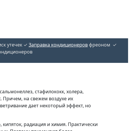
ск утечек ✓
Заправка кондиционеров
фреоном ✓
ондиционеров
 сальмонеллез, стафилококк, холера,
 Причем, на свежем воздухе их
етривание дает некоторый эффект, но
кипяток, радиация и химия. Практически