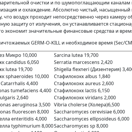
варительной очистки и по шумопоглащающим каналам п
низация и охлаждение. Абсолютно чистый, насыщенный 
, что воздух проходит непосредственно через камеру о
ную защиту от излучения, он устанавливается стациона
что экономит значительные финансовые средства и врем
чтожаемых GERM-O-KILL и необходимое время (Sec/CM
ез Микро 10,000
Sarcina lutea 19,700
к candidus 6,050
Serratia marcescens 2,420
к lutea 19,700
Shigella flexneri (Дизентерия) 3,40
к sphaeroides 10,000
Стафилококк albus 1,840
 Catarrhalis 4,400
Стафилококк aureus 2,600
nas tumefaciens 4,400
Стафилококк lactis 6,150
ulgaris 2,640
Стафилококк viridans 2,000
nas aeruginosa 3,500
Vibria cholerse (Холера)6,500
nas fluorescen 8,000
Saccharomyces cerevisiae 6,000
ла enteritidis 4,000
Saccharomyces ellipsoideus 6,000
лла typhimurium 8,000
Saccharomyces sp 8,000