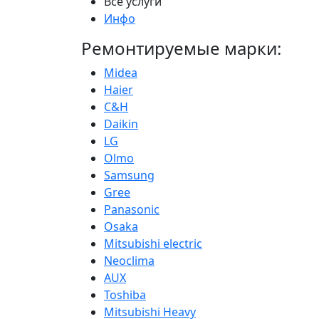
Все услуги
Инфо
Ремонтируемые марки:
Midea
Haier
С&H
Daikin
LG
Olmo
Samsung
Gree
Panasonic
Osaka
Mitsubishi electric
Neoclima
AUX
Toshiba
Mitsubishi Heavy