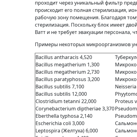
проходит через уникальный фильтр пред
происходит его полная стерилизация, ио
рабочую зону помещения. Благодаря тому
стерилизация. Поскольку блок имеет двой
Ватт и не требует эвакуации персонала, 
Примеры некоторых микроорганизмов уни
Bacillus antharacis 4,520
Туберкул
Bacillus megatherium 1,300
Микрокок
Bacillus megatherium 2,730
Микрокок
Bacillus paratyphosus 3,200
Микрокок
Bacillus subtilis 7,100
Neisseria
Bacillus subtilis 12,000
Phyytomo
Clostridium tetanni 22,000
Proteus v
Corynebacterium diptheriae 3,370
Pseudomo
Eberthella typhosa 2,140
Pseudomo
Escherichia coli 3,000
Сальмонел
Leptospira (Желтуха) 6,000
Сальмоне