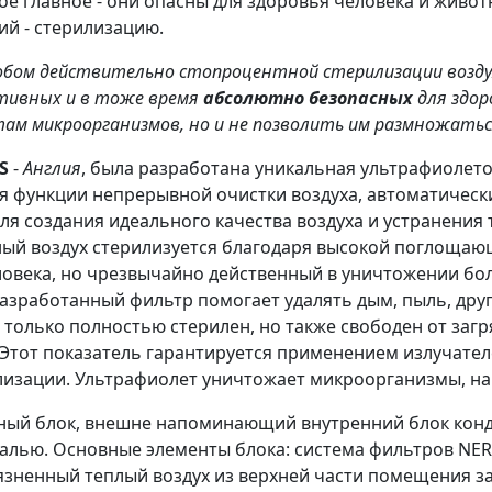
мое главное - они опасны для здоровья человека и живо
й - стерилизацию.
обом действительно стопроцентной стерилизации возду
ктивных и в тоже время
абсолютно безопасных
для здор
ам микроорганизмов, но и не позволить им размножатьс
S
-
Англия
, была разработана уникальная ультрафиолето
я функции непрерывной очистки воздуха, автоматическ
я создания идеального качества воздуха и устранения
ый воздух стерилизуется благодаря высокой поглощаю
ловека, но чрезвычайно действенный в уничтожении б
азработанный фильтр помогает удалять дым, пыль, дру
е только полностью стерилен, но также свободен от за
. Этот показатель гарантируется применением излучате
изации. Ультрафиолет уничтожает микроорганизмы, нар
ный блок, внешне напоминающий внутренний блок конд
алью. Основные элементы блока: система фильтров NER
язненный теплый воздух из верхней части помещения за