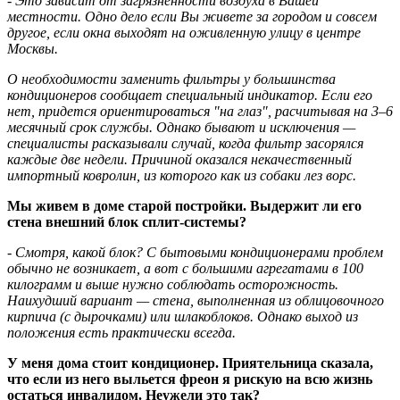
- Это зависит от загрязненности воздуха в Вашей
местности. Одно дело если Вы живете за городом и совсем
другое, если окна выходят на оживленную улицу в центре
Москвы.
О необходимости заменить фильтры у большинства
кондиционеров сообщает специальный индикатор. Если его
нет, придется ориентироваться "на глаз", расчитывая на 3–6
месячный срок службы. Однако бывают и исключения —
специалисты расказывали случай, когда фильтр засорялся
каждые две недели. Причиной оказался некачественный
импортный ковролин, из которого как из собаки лез ворс.
Мы живем в доме старой постройки. Выдержит ли его
стена внешний блок сплит-системы?
- Смотря, какой блок? С бытовыми кондиционерами проблем
обычно не возникает, а вот с большими агрегатами в 100
килограмм и выше нужно соблюдать осторожность.
Наихудший вариант — стена, выполненная из облицовочного
кирпича (с дырочками) или шлакоблоков. Однако выход из
положения есть практически всегда.
У меня дома стоит кондиционер. Приятельница сказала,
что если из него выльется фреон я рискую на всю жизнь
остаться инвалидом. Неужели это так?