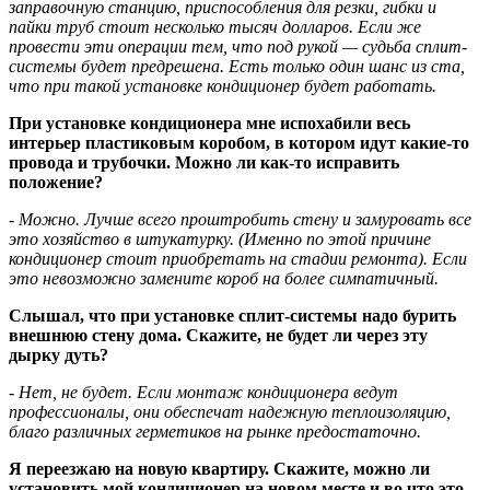
заправочную станцию, приспособления для резки, гибки и
пайки труб стоит несколько тысяч долларов. Если же
провести эти операции тем, что под рукой — судьба сплит-
системы будет предрешена. Есть только один шанс из ста,
что при такой установке кондиционер будет работать.
При установке кондиционера мне испохабили весь
интерьер пластиковым коробом, в котором идут какие-то
провода и трубочки. Можно ли как-то исправить
положение?
- Можно. Лучше всего проштробить стену и замуровать все
это хозяйство в штукатурку. (Именно по этой причине
кондиционер стоит приобретать на стадии ремонта). Если
это невозможно замените короб на более симпатичный.
Слышал, что при установке сплит-системы надо бурить
внешнюю стену дома. Скажите, не будет ли через эту
дырку дуть?
- Нет, не будет. Если монтаж кондиционера ведут
профессионалы, они обеспечат надежную теплоизоляцию,
благо различных герметиков на рынке предостаточно.
Я переезжаю на новую квартиру. Скажите, можно ли
установить мой кондиционер на новом месте и во что это