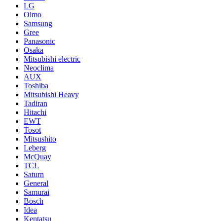
LG
Olmo
Samsung
Gree
Panasonic
Osaka
Mitsubishi electric
Neoclima
AUX
Toshiba
Mitsubishi Heavy
Tadiran
Hitachi
EWT
Tosot
Mitsushito
Leberg
McQuay
TCL
Saturn
General
Samurai
Bosch
Idea
Kentatsu