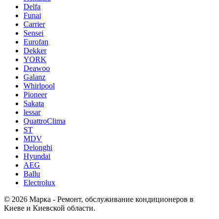
Delfa
Funai
Carrier
Sensei
Eurofan
Dekker
YORK
Deawoo
Galanz
Whirlpool
Pioneer
Sakata
lessar
QuattroClima
ST
MDV
Delonghi
Hyundai
AEG
Ballu
Electrolux
© 2026 Марка - Ремонт, обслуживание кондиционеров в
Киеве и Киевской области.