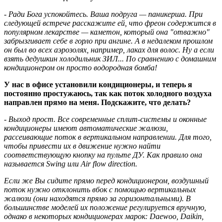
- Ради Бога успокойтесь. Ваша подруга — паникерша. При
следующей встрече расскажите ей, что фреон содержится в
популярном лекарстве — каметон, который она "отважно"
забрызгивает себе в горло при ангине. А в недалеком прошлом
он был во всех аэрозолях, например, лаках для волос. Ну а если
взять дедушкин холодильник ЗИЛ... По сравнению с домашним
кондиционером он просто водородная бомба!
У нас в офисе установили кондиционеры, и теперь я
постоянно простужаюсь, так как поток холодного воздуха
направлен прямо на меня. Подскажите, что делать?
- Выход прост. Все современные сплит-системы и оконные
кондиционеры имеют автоматические жалюзи,
рассеивающие поток в вертикальном направлении. Для того,
чтобы привести их в движение нужно найти
соответствующую кнопку на пульте ДУ. Как правило она
называется Swing или Air flow direction.
Если же Вы сидите прямо перед кондиционером, воздушный
поток нужно отклонить вбок с помощью вертикальных
жалюзи (они находятся прямо за горизонтальными). В
большинстве моделей их положение регулируется вручную,
однако в некоторых кондиционерах марок: Daewoo, Daikin,