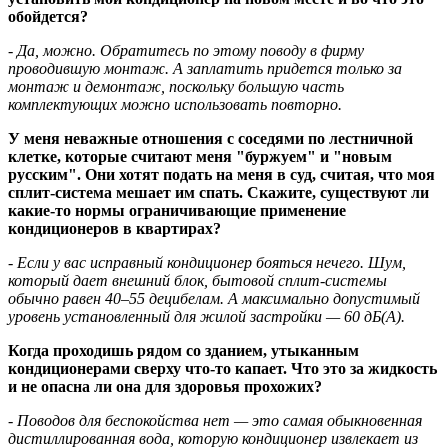
обойдется?
- Да, можно. Обратитесь по этому поводу в фирму
проводившую монтаж. А заплатить придется только за
монтаж и демонтаж, поскольку большую часть
комплектующих можно использовать повторно.
У меня неважные отношения с соседями по лестничной
клетке, которые считают меня "буржуем" и "новым
русским". Они хотят подать на меня в суд, считая, что моя
сплит-система мешает им спать. Скажите, существуют ли
какие-то нормы ограничивающие применение
кондиционеров в квартирах?
- Если у вас исправный кондиционер бояться нечего. Шум,
который дает внешний блок, бытовой сплит-системы
обычно равен 40–55 децибелам. А максимально допустимый
уровень установленный для жилой застройки — 60 дБ(А).
Когда проходишь рядом со зданием, утыканным
кондиционерами сверху что-то капает. Что это за жидкость
и не опасна ли она для здоровья прохожих?
- Поводов для беспокойства нет — это самая обыкновенная
дистиллированная вода, которую кондиционер извлекает из