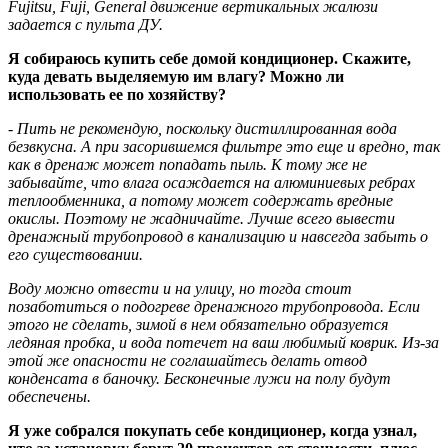
Fujitsu, Fuji, General движение вертикальных жалюзи
задается с пульта ДУ.
Я собираюсь купить себе домой кондиционер. Скажите,
куда девать выделяемую им влагу? Можно ли
использовать ее по хозяйству?
- Пить не рекомендую, поскольку дистиллированная вода
безвкусна. А при засорившемся фильтре это еще и вредно, так
как в дренаж может попадать пыль. К тому же не
забывайте, что влага осаждается на алюминиевых ребрах
теплообменника, а потому может содержать вредные
окислы. Поэтому не жадничайте. Лучше всего вывести
дренажный трубопровод в канализацию и навсегда забыть о
его существовании.
Воду можно отвести и на улицу, но тогда стоит
позаботиться о подогреве дренажного трубопровода. Если
этого не сделать, зимой в нем обязательно образуется
ледяная пробка, и вода потечет на ваш любимый коврик. Из-за
этой же опасности не соглашайтесь делать отвод
конденсата в баночку. Бесконечные лужи на полу будут
обеспечены.
Я уже собрался покупать себе кондиционер, когда узнал,