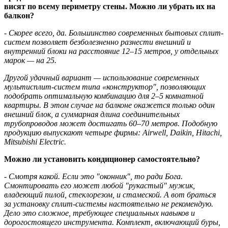
висят по всему периметру стены. Можно ли убрать их на
балкон?
- Скорее всего, да. Большинство современных бытовых сплит-
систем позволяет безболезненно разнести внешний и
внутренний блоки на расстояние 12–15 метров, у отдельных
марок — на 25.
Другой удачный вариант — использование современных
мультисплит-систем типа «конструктор", позволяющих
подобрать оптимальную комбинацию для 2–5 комнатной
квартиры. В этом случае на балконе окажется только один
внешний блок, а суммарная длина соединительных
трубопроводов может достигать 60–70 метров. Подобную
продукцию выпускают четыре фирмы: Airwell, Daikin, Hitachi,
Mitsubishi Electric.
Можно ли установить кондиционер самостоятельно?
- Смотря какой. Если это "оконник", то ради Бога.
Смонтировать его может любой "рукастый" мужик,
владеющий пилой, стеклорезом, и стамеской. А вот браться
за установку сплит-системы настоятельно не рекомендую.
Дело это сложное, требующее специальных навыков и
дорогостоящего инструмента. Комплект, включающий буры,