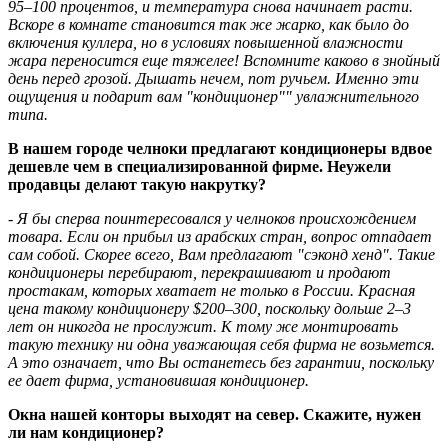
95–100 процентов, и температура снова начинает расти.
Вскоре в комнате становится так же жарко, как было до
включения куллера, но в условиях повышенной влажности
жара переносится еще тяжелее! Вспомните каково в знойный
день перед грозой. Дышать нечем, пот ручьем. Именно эти
ощущения и подарит вам "кондиционер"" увлажнительного
типа.
В нашем городе челноки предлагают кондиционеры вдвое
дешевле чем в специализированной фирме. Неужели
продавцы делают такую накрутку?
- Я бы сперва поинтересовался у челноков происхождением
товара. Если он прибыл из арабских стран, вопрос отпадает
сам собой. Скорее всего, Вам предлагают "сэконд хенд". Такие
кондиционеры перебирают, перекрашивают и продают
простакам, которых хватает не только в России. Красная
цена такому кондиционеру $200–300, поскольку дольше 2–3
лет он никогда не прослужит. К тому же монтировать
такую технику ни одна уважающая себя фирма не возьмется.
А это означает, что Вы останетесь без гарантии, поскольку
ее дает фирма, установившая кондиционер.
Окна нашей конторы выходят на север. Скажите, нужен
ли нам кондиционер?