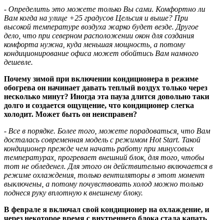
- Определить это можете только Вы сами. Комфортно ли
Вам когда на улице +25 градусов Цельсия и выше? При
высокой температуре воздуха жарко будет везде. Другое
дело, что при северном расположении окон для создания
комфорта нужна, куда меньшая мощность, а потому
кондиционирование офиса может обойтись Вам намного
дешевле.
Почему зимой при включении кондиционера в режиме
обогрева он начинает давать теплый воздух только через
несколько минут? Иногда эта пауза длится довольно таки
долго и создается ощущение, что кондиционер слегка
холодит. Может быть он неисправен?
- Все в порядке. Более того, можете порадоваться, что Вам
досталась современная модель с режимом Hot Start. Такой
кондиционер прежде чем начать работу при минусовых
температурах, прогревает внешний блок, для того, чтобы
тот не обледенел. Для этого он действительно включается в
режиме охлаждения, только вентиляторы в этот момент
выключены, а потому почувствовать холод можно только
поднеся руку вплотную к внешнему блоку.
В феврале я включал свой кондиционер на охлаждение, и
через некоторое время с внутреннего блока стала капать