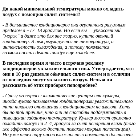
До какой минимальной температуры можно охладить
воздух с помощью сплит-системы?
- В большинстве кондиционеров она ограничена разумным
пределом в +17–18 градусов. Но если вы — убежденный
"морж" и даже это для вас жарко, купите оконный
кондиционер. В нем регулируется не температура, а
интенсивность охлаждения, а потому появляется
возможность сделать воздух еще холоднее.
В последнее время я часто встречаю рекламу
кондиционеров увлажнительного типа. Утверждается, что
они в 10 раз дешевле обычных сплит-систем и в отличии
от последних могут увлажнять воздух. Нельзя ли
рассказать об этих приборах поподробнее?
- Сразу оговорюсь: климатические центры или куллеры,
иногда лукаво называемые кондиционерами увлажнительного
типа никакого отношения к кондиционерам не имеют. Хотя
бы по той причине, что они не способны поддерживать в
помещении заданную температуру. Куллер может временно
охладить воздух на 2–4, градуса за счет испарения влаги (того
же эффекта можно достичь помахав мокрым полотенцем).
Но уже через пару часов влажность в помещении достигает