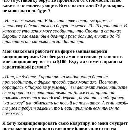
что за установку берут 20 процентов от стоимости, плюс
какие-то комплектующие. Всего насчитали 370 долларов,
не многовато ль будет?
- Нет не многовато. В большинстве солидных фирм за
установку действительно берут не менее 20–25 процентов. В
качестве утешения могу сообщить, что Японии и странах
Европы с вас взяли бы в
два-три раза больше, вплоть до 70
процентов от стоимости кондиционера.
Мой знакомый работает на фирме занимающейся
кондиционерами. Он обещал самостоятельно установить
мне кондиционер всего за $100. Буду ли я иметь право на
гарантийный ремонт?
- Нет, не будете. Гарантию на кондиционер дает не
производитель, а фирма проводившая монтаж. Поэтому,
обращаясь к "народному умельцу" вы автоматически лишаете
себя права на бесплатный ремонт. Даже если причиной
поломки окажется заводской дефект, починить кондиционер
"на халяву" или обменять на новый не получится. А если какой-
то узел требует замены, то и ваш приятель вам ничем не
поможет.
Я хочу кондиционировать свою квартиру, но меня смущает
предложенный вариант: внешние блоки сплит-систем